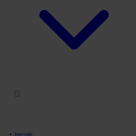
Terug
Opleidingen
Stages
Kennisinstellingen
Innovatie