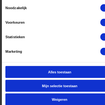
Toestemmingsselectie
Noodzakelijk
Voorkeuren
reguliere opleiding
Statistieken
Marketing
Bekijk
Alles toestaan
Eerste Monteur Woning
Mijn selectie toestaan
Weigeren