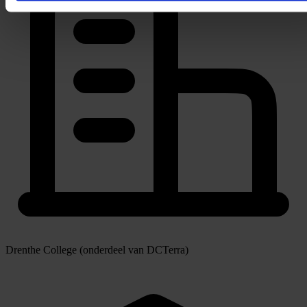
Drenthe College (onderdeel van DCTerra)