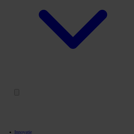
Terug
Opleidingen
Stages
Kennisinstellingen
Innovatie