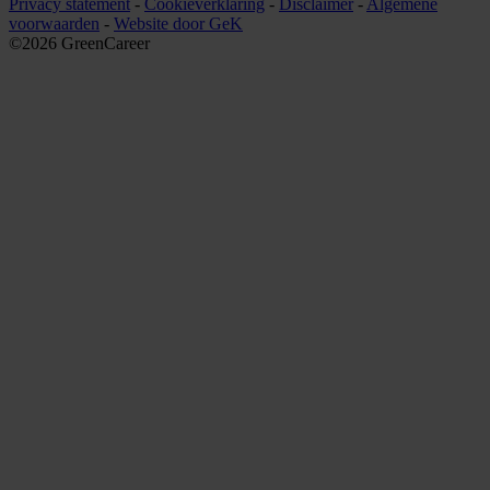
Privacy statement
-
Cookieverklaring
-
Disclaimer
-
Algemene
voorwaarden
-
Website door GeK
©2026 GreenCareer