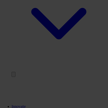
Terug
Opleidingen
Stages
Kennisinstellingen
Innovatie