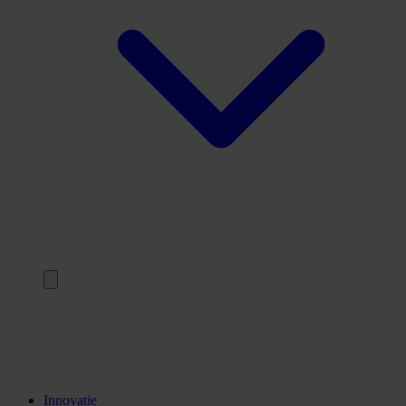
Terug
Opleidingen
Stages
Kennisinstellingen
Innovatie