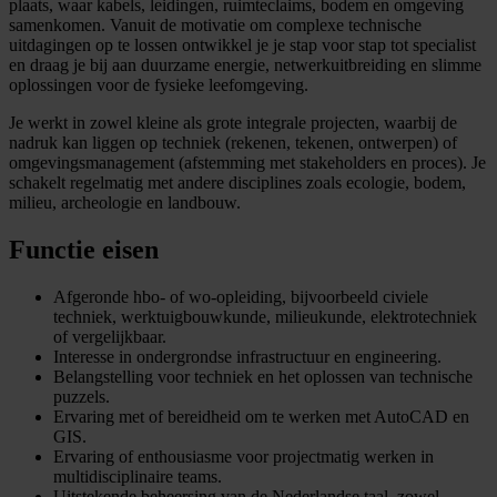
plaats, waar kabels, leidingen, ruimteclaims, bodem en omgeving
samenkomen. Vanuit de motivatie om complexe technische
uitdagingen op te lossen ontwikkel je je stap voor stap tot specialist
en draag je bij aan duurzame energie, netwerkuitbreiding en slimme
oplossingen voor de fysieke leefomgeving.
Je werkt in zowel kleine als grote integrale projecten, waarbij de
nadruk kan liggen op techniek (rekenen, tekenen, ontwerpen) of
omgevingsmanagement (afstemming met stakeholders en proces). Je
schakelt regelmatig met andere disciplines zoals ecologie, bodem,
milieu, archeologie en landbouw.
Functie eisen
Afgeronde hbo- of wo-opleiding, bijvoorbeeld civiele
techniek, werktuigbouwkunde, milieukunde, elektrotechniek
of vergelijkbaar.
Interesse in ondergrondse infrastructuur en engineering.
Belangstelling voor techniek en het oplossen van technische
puzzels.
Ervaring met of bereidheid om te werken met AutoCAD en
GIS.
Ervaring of enthousiasme voor projectmatig werken in
multidisciplinaire teams.
Uitstekende beheersing van de Nederlandse taal, zowel