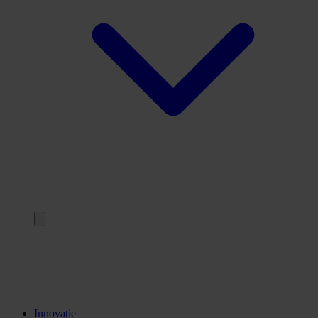
Terug
Opleidingen
Stages
Kennisinstellingen
Innovatie