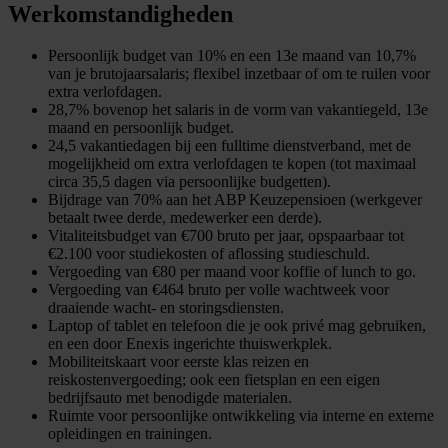
Werkomstandigheden
Persoonlijk budget van 10% en een 13e maand van 10,7%
van je brutojaarsalaris; flexibel inzetbaar of om te ruilen voor
extra verlofdagen.
28,7% bovenop het salaris in de vorm van vakantiegeld, 13e
maand en persoonlijk budget.
24,5 vakantiedagen bij een fulltime dienstverband, met de
mogelijkheid om extra verlofdagen te kopen (tot maximaal
circa 35,5 dagen via persoonlijke budgetten).
Bijdrage van 70% aan het ABP Keuzepensioen (werkgever
betaalt twee derde, medewerker een derde).
Vitaliteitsbudget van €700 bruto per jaar, opspaarbaar tot
€2.100 voor studiekosten of aflossing studieschuld.
Vergoeding van €80 per maand voor koffie of lunch to go.
Vergoeding van €464 bruto per volle wachtweek voor
draaiende wacht- en storingsdiensten.
Laptop of tablet en telefoon die je ook privé mag gebruiken,
en een door Enexis ingerichte thuiswerkplek.
Mobiliteitskaart voor eerste klas reizen en
reiskostenvergoeding; ook een fietsplan en een eigen
bedrijfsauto met benodigde materialen.
Ruimte voor persoonlijke ontwikkeling via interne en externe
opleidingen en trainingen.