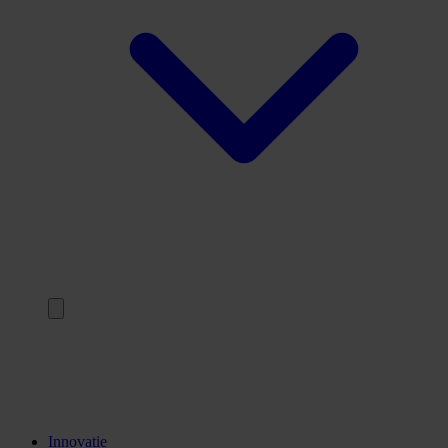
Terug
Opleidingen
Stages
Kennisinstellingen
Innovatie