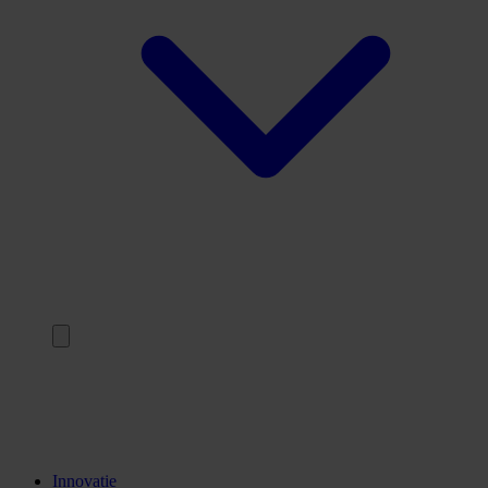
Terug
Opleidingen
Stages
Kennisinstellingen
Innovatie