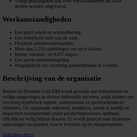
Vraagt prijsopgaven aan voor werkzaamheden die door
derden worden uitgevoerd.
Werkomstandigheden
Een goed salaris en winstuitkering.
Een elektrische auto van de zaak.
Flexibele arbeidsvoorwaarden.
Meer dan 1.250 opleidingen om uit te kiezen.
Ruime vakantie- en ADV-dagen.
Een goede pensioenregeling.
Mogelijkheid om voordelig aandeelhouder te worden.
Beschrijving van de organisatie
Binnen de Business Unit E&I wordt gewerkt aan betrouwbare en
veilige omgevingen in diverse industriële sectoren, zoals ruimtes met
een hoog hygiënisch regime, onderstations en (petro)chemische
fabrieken. De organisatie selecteert, installeert, neemt in bedrijf en
inspecteert instrumentatie zodat productieprocessen optimaal,
efficiënt en veilig blijven draaien. Er wordt gezocht naar duurzame
oplossingen om klanten voor te bereiden op de energietransitie.
Solliciteer direct