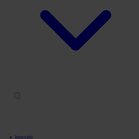
Terug
Opleidingen
Stages
Kennisinstellingen
Innovatie