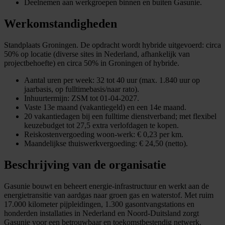
Deelnemen aan werkgroepen binnen en buiten Gasunie.
Werkomstandigheden
Standplaats Groningen. De opdracht wordt hybride uitgevoerd: circa
50% op locatie (diverse sites in Nederland, afhankelijk van
projectbehoefte) en circa 50% in Groningen of hybride.
Aantal uren per week: 32 tot 40 uur (max. 1.840 uur op
jaarbasis, op fulltimebasis/naar rato).
Inhuurtermijn: ZSM tot 01-04-2027.
Vaste 13e maand (vakantiegeld) en een 14e maand.
20 vakantiedagen bij een fulltime dienstverband; met flexibel
keuzebudget tot 27,5 extra verlofdagen te kopen.
Reiskostenvergoeding woon-werk: € 0,23 per km.
Maandelijkse thuiswerkvergoeding: € 24,50 (netto).
Beschrijving van de organisatie
Gasunie bouwt en beheert energie-infrastructuur en werkt aan de
energietransitie van aardgas naar groen gas en waterstof. Met ruim
17.000 kilometer pijpleidingen, 1.300 gasontvangstations en
honderden installaties in Nederland en Noord-Duitsland zorgt
Gasunie voor een betrouwbaar en toekomstbestendig netwerk.