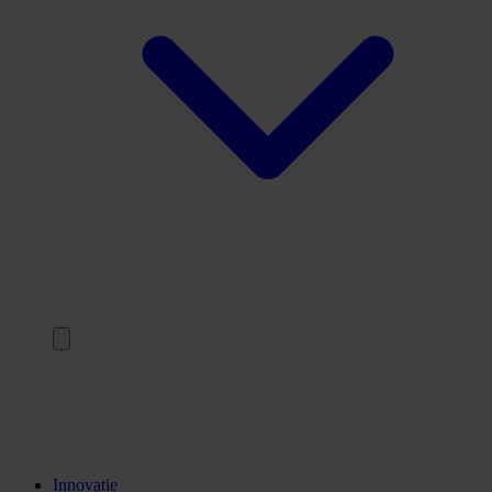
Terug
Opleidingen
Stages
Kennisinstellingen
Innovatie