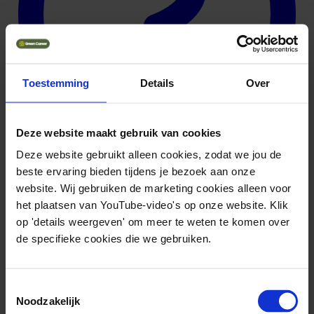
Toestemming
Details
Over
Deze website maakt gebruik van cookies
Deze website gebruikt alleen cookies, zodat we jou de
beste ervaring bieden tijdens je bezoek aan onze
website. Wij gebruiken de marketing cookies alleen voor
Omschrijving
het plaatsen van YouTube-video's op onze website. Klik
op 'details weergeven' om meer te weten te komen over
De vrijwilligersfunctie ondersteunt presentatie en verkoop binnen
de specifieke cookies die we gebruiken.
een kringloopboetiek. Met je inzet draag je bij aan een circulaire
economie en aan projecten voor kinderen in armoede.
Functie eisen
Toestemmingsselectie
Noodzakelijk