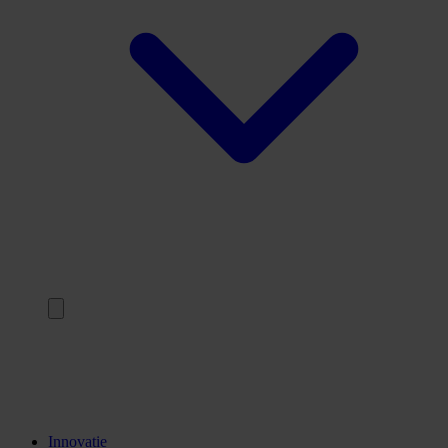
Terug
Opleidingen
Stages
Kennisinstellingen
Innovatie