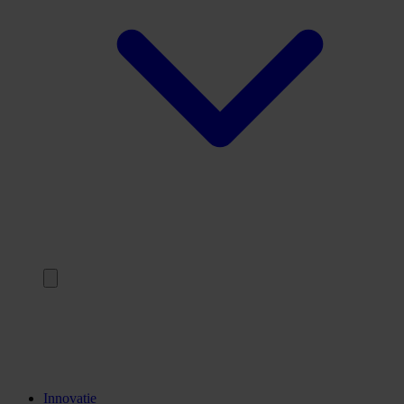
Terug
Opleidingen
Stages
Kennisinstellingen
Innovatie