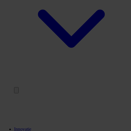
Terug
Opleidingen
Stages
Kennisinstellingen
Innovatie