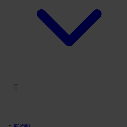
Terug
Opleidingen
Stages
Kennisinstellingen
Innovatie