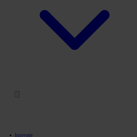
Terug
Opleidingen
Stages
Kennisinstellingen
Innovatie