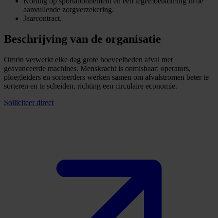
Korting op sportabonnement en een tegemoetkoming in de
aanvullende zorgverzekering.
Jaarcontract.
Beschrijving van de organisatie
Omrin verwerkt elke dag grote hoeveelheden afval met
geavanceerde machines. Menskracht is onmisbaar: operators,
ploegleiders en sorteerders werken samen om afvalstromen beter te
sorteren en te scheiden, richting een circulaire economie.
Solliciteer direct