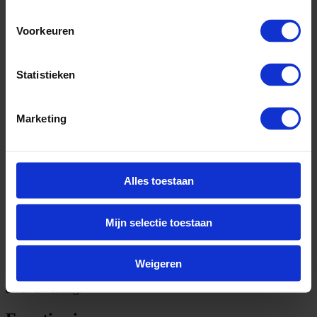
Voorkeuren
Statistieken
Marketing
Alles toestaan
Mijn selectie toestaan
Omschrijving
Weigeren
Je werkt als sorteerder binnen de Scheidings- en
Bewerkingsinstallatie (SBI), onderdeel van de productielijn voor
afvalverwerking.