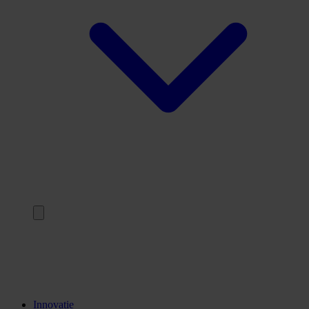
Terug
Opleidingen
Stages
Kennisinstellingen
Innovatie