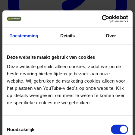
Toestemming
Details
Over
Deze website maakt gebruik van cookies
Deze website gebruikt alleen cookies, zodat we jou de
beste ervaring bieden tijdens je bezoek aan onze
website. Wij gebruiken de marketing cookies alleen voor
Beschrijving van de organisatie
het plaatsen van YouTube-video's op onze website. Klik
op 'details weergeven' om meer te weten te komen over
Het bedrijf heeft 240 zonnepanelen geplaatst die jaarlijks circa
61.500 kWh aan groene stroom opwekken. Het systeem heeft een
de specifieke cookies die we gebruiken.
vermogen van 67.200 Wp en realiseert een jaarlijkse CO2-besparing
van 22.126,44 kg, wat gelijkstaat aan het planten van ongeveer
1.054 bomen per jaar. Door de zonnepanelen draaien alle machines
in de werkplaats nu volledig op eigen opgewekte zonne-energie, en
Toestemmingsselectie
worden projecten duurzamer opgeleverd. De zonnepanelen zijn
Noodzakelijk
geplaatst door Mensonides Installatie uit Harlingen.