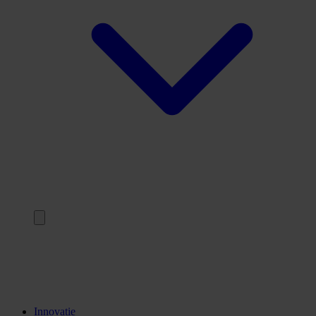
Terug
Opleidingen
Stages
Kennisinstellingen
Innovatie