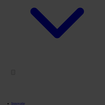
Terug
Opleidingen
Stages
Kennisinstellingen
Innovatie