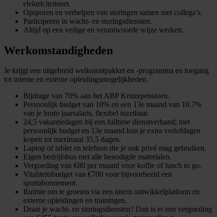
elektriciteitsnet.
Opsporen en verhelpen van storingen samen met collega’s.
Participeren in wacht- en storingsdiensten.
Altijd op een veilige en verantwoorde wijze werken.
Werkomstandigheden
Je krijgt een uitgebreid welkomstpakket en -programma en toegang
tot interne en externe opleidingsmogelijkheden.
Bijdrage van 70% aan het ABP Keuzepensioen.
Persoonlijk budget van 10% en een 13e maand van 10,7%
van je bruto jaarsalaris, flexibel inzetbaar.
24,5 vakantiedagen bij een fulltime dienstverband; met
persoonlijk budget en 13e maand kun je extra verlofdagen
kopen tot maximaal 35,5 dagen.
Laptop of tablet en telefoon die je ook privé mag gebruiken.
Eigen bedrijfsbus met alle benodigde materialen.
Vergoeding van €80 per maand voor koffie of lunch to go.
Vitaliteitsbudget van €700 voor bijvoorbeeld een
sportabonnement.
Ruimte om te groeien via een intern ontwikkelplatform en
externe opleidingen en trainingen.
Draai je wacht- en storingsdiensten? Dan is er een vergoeding