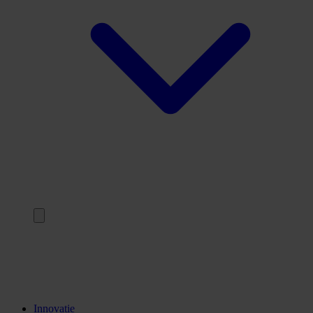
Terug
Opleidingen
Stages
Kennisinstellingen
Innovatie