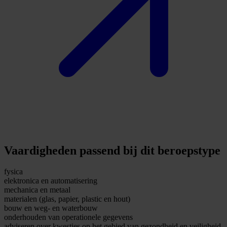
Vaardigheden passend bij dit beroepstype
fysica
elektronica en automatisering
mechanica en metaal
materialen (glas, papier, plastic en hout)
bouw en weg- en waterbouw
onderhouden van operationele gegevens
adviseren over kwesties op het gebied van gezondheid en veiligheid