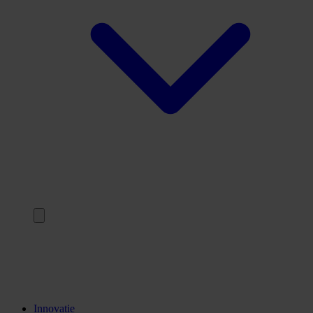
Terug
Opleidingen
Stages
Kennisinstellingen
Innovatie