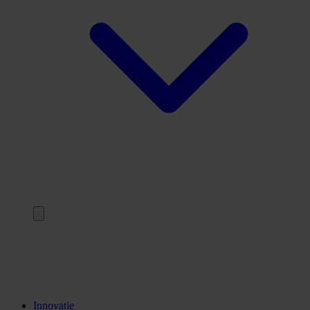
Terug
Opleidingen
Stages
Kennisinstellingen
Innovatie