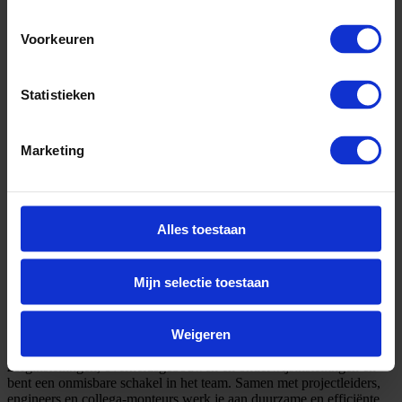
Voorkeuren
Statistieken
Marketing
Alles toestaan
Omschrijving
Mijn selectie toestaan
Als monteur meet- en regeltechniek werk je vanuit ons kantoor in
Weigeren
Dokkum binnen een gedreven projectteam aan uitdagende utiliteits-
en industrieprojecten. Je levert vakmanschap bij projecten in
zorginstellingen, overheidsgebouwen en onderwijsinstellingen en
bent een onmisbare schakel in het team. Samen met projectleiders,
engineers en collega-monteurs werk je aan duurzame en efficiënte