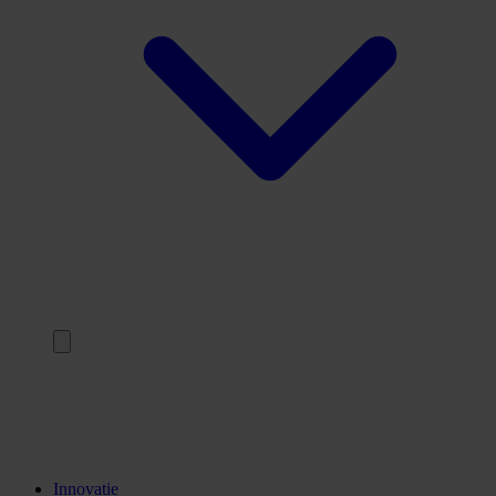
Terug
Opleidingen
Stages
Kennisinstellingen
Innovatie