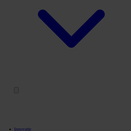
Terug
Opleidingen
Stages
Kennisinstellingen
Innovatie