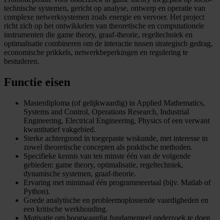
technische systemen, gericht op analyse, ontwerp en operatie van
complexe netwerksystemen zoals energie en vervoer. Het project
richt zich op het ontwikkelen van theoretische en computationele
instrumenten die game theory, graaf-theorie, regeltechniek en
optimalisatie combineren om de interactie tussen strategisch gedrag,
economische prikkels, netwerkbeperkingen en regulering te
bestuderen.
Functie eisen
Masterdiploma (of gelijkwaardig) in Applied Mathematics,
Systems and Control, Operations Research, Industrial
Engineering, Electrical Engineering, Physics of een verwant
kwantitatief vakgebied.
Sterke achtergrond in toegepaste wiskunde, met interesse in
zowel theoretische concepten als praktische methoden.
Specifieke kennis van ten minste één van de volgende
gebieden: game theory, optimalisatie, regeltechniek,
dynamische systemen, graaf-theorie.
Ervaring met minimaal één programmeertaal (bijv. Matlab of
Python).
Goede analytische en probleemoplossende vaardigheden en
een kritische werkhouding.
Motivatie om hoogwaardig fundamenteel onderzoek te doen