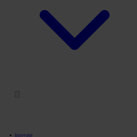
Terug
Opleidingen
Stages
Kennisinstellingen
Innovatie