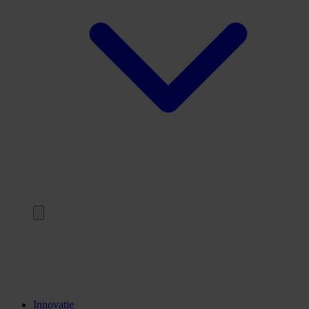
Terug
Opleidingen
Stages
Kennisinstellingen
Innovatie