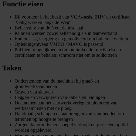
Functie eisen
Bij voorkeur in het bezit van VCA-basis, BHV en certificaat
'Veilig werken langs de Weg'
Beheersing van de Nederlandse taal
Kunnen werken zowel zelfstandig als in teamverband
Enthousiast, leergierig en gemotiveerd om buiten te werken
Opleidingsniveau VMBO / MAVO is passend
Pol biedt mogelijkheden om ontbrekende functie-eisen of
certificaten te behalen; schroom niet om te solliciteren
Taken
Ondersteunen van de machinist bij graaf- en
grondwerkzaamheden
Graven van sleuven
Leggen en verwijderen van kabels en leidingen
Deelnemen aan het startwerkoverleg en uitvoeren van
werkzaamheden met de ploeg
Handmatig scheppen en aanbrengen van zandbedden om
terreinen op hoogte te brengen
Zorgen dat grondverzet soepel verloopt en projecten op tijd
worden opgeleverd
Werken op uiteenlopende locaties, zoals windmolenparken,