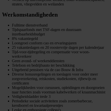
straten, vliegvelden en weilanden
Werkomstandigheden
Fulltime dienstverband
Tijdspaarfonds met TSF-dagen en duurzaam
inzetbaarheidsbudget
8% vakantiegeld
Loongroei conform cao en ervaringsjaren
25 vakantiedagen en 20 roostervrije dagen per kalenderjaar
Tijd-voor-tijdregeling en compensatie voor woon-
werkverkeer
Geen avond- of weekenddiensten
Telefoon en bedrijfsauto ter beschikking
Uitgebreid pensioen via de cao Bouw & Infra
Diverse bonusregelingen en toeslagen voor onder meer
zorgverzekering, reiskosten, studiekosten, rijbewijs en
certificaten
Mogelijkheden voor cursussen, opleidingen en doorgroeien
naar functies zoals voorman kabelwerken of kraanmachinist
Veiligheidsladder trede 3
Periodieke sociale activiteiten zoals zomerbarbecue,
kerstborrel en kwartaalpresentjes
Leuke en enthousiaste collega's