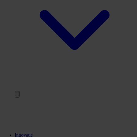
Terug
Opleidingen
Stages
Kennisinstellingen
Innovatie