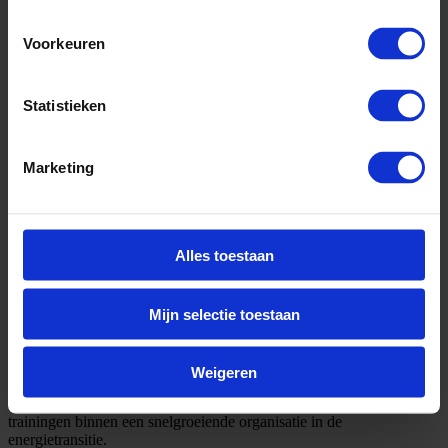
Voorkeuren
Statistieken
Marketing
Alles toestaan
Mijn selectie toestaan
Omschrijving
Weigeren
Meeloopstage binnen het Learning & Development-team waarbij je
bijdraagt aan de organisatie en coördinatie van opleidingen en
trainingen binnen een snelgroeiende organisatie in de
energietransitie.