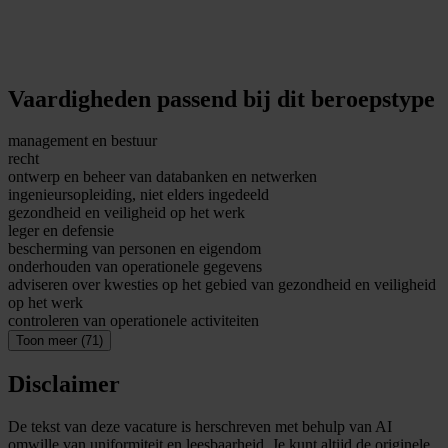
Vaardigheden passend bij dit beroepstype
management en bestuur
recht
ontwerp en beheer van databanken en netwerken
ingenieursopleiding, niet elders ingedeeld
gezondheid en veiligheid op het werk
leger en defensie
bescherming van personen en eigendom
onderhouden van operationele gegevens
adviseren over kwesties op het gebied van gezondheid en veiligheid
op het werk
controleren van operationele activiteiten
Toon meer (71)
Disclaimer
De tekst van deze vacature is herschreven met behulp van AI
omwille van uniformiteit en leesbaarheid. Je kunt altijd de originele