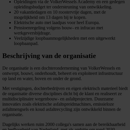
Opleidingen via de VolkerWessels Academy en een gedegen
opleidingsbudget ter ondersteuning van ontwikkeling.
20 vakantiedagen en 10 roostervrije dagen, met de
mogelijkheid om 13 dagen bij te kopen.
Elektrische auto met laadpas voor heel Europa.
Pensioenregeling volgens bouw- en infracao met
werkgeversbijdrage.
Veelzijdige loopbaanmogelijkheden met een uitgewerkt
loopbaanpad.
Beschrijving van de organisatie
De organisatie is een dochteronderneming van VolkerWessels en
ontwerpt, bouwt, onderhoudt, beheert en exploiteert infrastructuur
op land en water, boven en onder de grond.
Met vestigingen, dochterbedrijven en eigen elektrisch materieel biedt
de organisatie diverse disciplines dicht bij de klant en realiseert ze
multidisciplinaire wegenbouw- en asfaltprojecten. Duurzame
innovaties zoals elektrische asfaltspreidmachines, emissieloze
asfaltmengsels en koud asfaltrecycling zijn ontwikkeld binnen de
organisatie.
Dagelijks werken ruim 2000 collega's samen aan de bereikbaarheid
en leefbaarheid van Nederland, met als ambitie om rond 2030