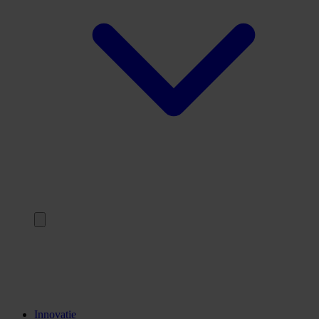
Terug
Opleidingen
Stages
Kennisinstellingen
Innovatie