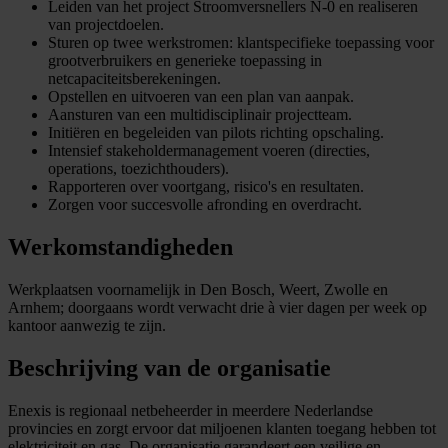
Leiden van het project Stroomversnellers N-0 en realiseren
van projectdoelen.
Sturen op twee werkstromen: klantspecifieke toepassing voor
grootverbruikers en generieke toepassing in
netcapaciteitsberekeningen.
Opstellen en uitvoeren van een plan van aanpak.
Aansturen van een multidisciplinair projectteam.
Initiëren en begeleiden van pilots richting opschaling.
Intensief stakeholdermanagement voeren (directies,
operations, toezichthouders).
Rapporteren over voortgang, risico's en resultaten.
Zorgen voor succesvolle afronding en overdracht.
Werkomstandigheden
Werkplaatsen voornamelijk in Den Bosch, Weert, Zwolle en
Arnhem; doorgaans wordt verwacht drie à vier dagen per week op
kantoor aanwezig te zijn.
Beschrijving van de organisatie
Enexis is regionaal netbeheerder in meerdere Nederlandse
provincies en zorgt ervoor dat miljoenen klanten toegang hebben tot
elektriciteit en gas. De organisatie garandeert een veilige en