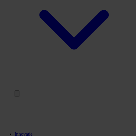
Terug
Opleidingen
Stages
Kennisinstellingen
Innovatie