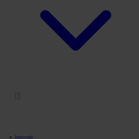
Terug
Opleidingen
Stages
Kennisinstellingen
Innovatie