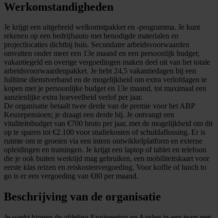
Werkomstandigheden
Je krijgt een uitgebreid welkomstpakket en -programma. Je kunt
rekenen op een bedrijfsauto met benodigde materialen en
projectlocaties dichtbij huis. Secundaire arbeidsvoorwaarden
omvatten onder meer een 13e maand en een persoonlijk budget;
vakantiegeld en overige vergoedingen maken deel uit van het totale
arbeidsvoorwaardenpakket. Je hebt 24,5 vakantiedagen bij een
fulltime dienstverband en de mogelijkheid om extra verlofdagen te
kopen met je persoonlijke budget en 13e maand, tot maximaal een
aanzienlijke extra hoeveelheid verlof per jaar.
De organisatie betaalt twee derde van de premie voor het ABP
Keuzepensioen; je draagt een derde bij. Je ontvangt een
vitaliteitsbudget van €700 bruto per jaar, met de mogelijkheid om dit
op te sparen tot €2.100 voor studiekosten of schuldaflossing. Er is
ruimte om te groeien via een intern ontwikkelplatform en externe
opleidingen en trainingen. Je krijgt een laptop of tablet en telefoon
die je ook buiten werktijd mag gebruiken, een mobiliteitskaart voor
eerste klas reizen en reiskostenvergoeding. Voor koffie of lunch to
go is er een vergoeding van €80 per maand.
Beschrijving van de organisatie
Je werkt binnen de afdeling Engineering en Aanleg in een team met