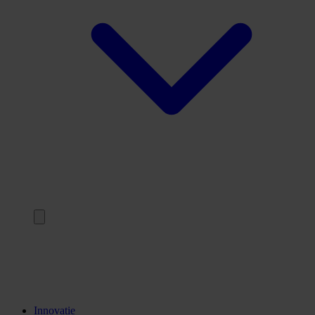
Terug
Opleidingen
Stages
Kennisinstellingen
Innovatie