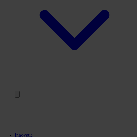
Terug
Opleidingen
Stages
Kennisinstellingen
Innovatie