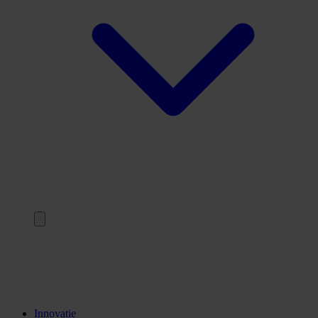
Terug
Opleidingen
Stages
Kennisinstellingen
Innovatie