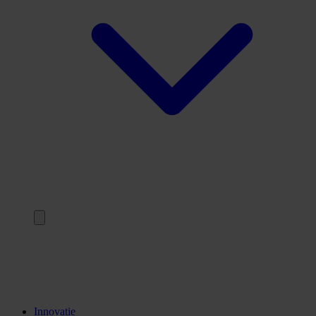
Terug
Opleidingen
Stages
Kennisinstellingen
Innovatie