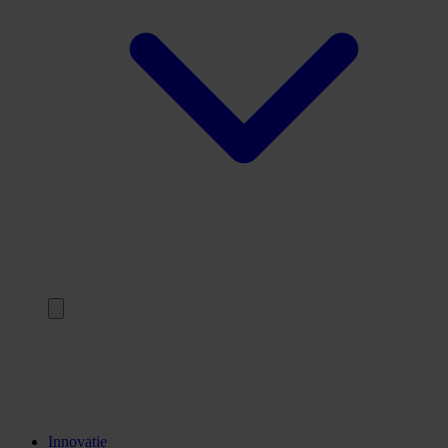
Terug
Opleidingen
Stages
Kennisinstellingen
Innovatie