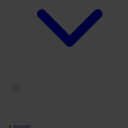
Terug
Opleidingen
Stages
Kennisinstellingen
Innovatie