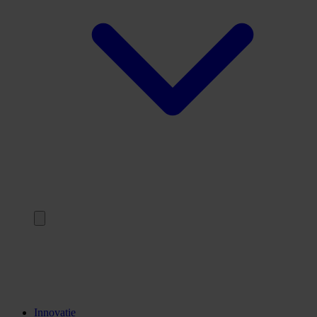
Terug
Opleidingen
Stages
Kennisinstellingen
Innovatie