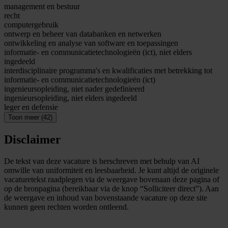
management en bestuur
recht
computergebruik
ontwerp en beheer van databanken en netwerken
ontwikkeling en analyse van software en toepassingen
informatie- en communicatietechnologieën (ict), niet elders
ingedeeld
interdisciplinaire programma's en kwalificaties met betrekking tot
informatie- en communicatietechnologieën (ict)
ingenieursopleiding, niet nader gedefinieerd
ingenieursopleiding, niet elders ingedeeld
leger en defensie
Toon meer (42)
Disclaimer
De tekst van deze vacature is herschreven met behulp van AI
omwille van uniformiteit en leesbaarheid. Je kunt altijd de originele
vacaturetekst raadplegen via de weergave bovenaan deze pagina of
op de bronpagina (bereikbaar via de knop “Solliciteer direct”). Aan
de weergave en inhoud van bovenstaande vacature op deze site
kunnen geen rechten worden ontleend.