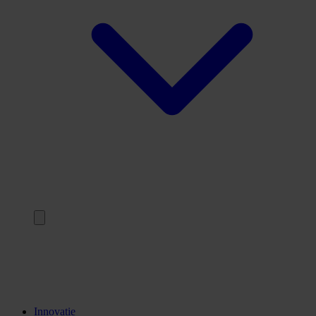
Terug
Opleidingen
Stages
Kennisinstellingen
Innovatie