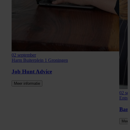
02 september
Harm Buiterplein 1 Groningen
Job Hunt Advice
Meer informatie
02 se
Entra
Barn
Meer