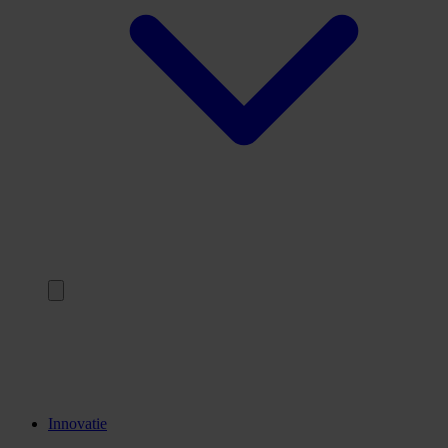
Terug
Opleidingen
Stages
Kennisinstellingen
Innovatie