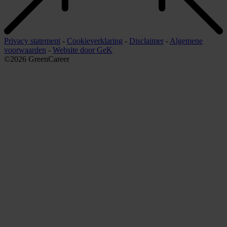
Privacy statement
-
Cookieverklaring
-
Disclaimer
-
Algemene
voorwaarden
-
Website door GeK
©2026 GreenCareer