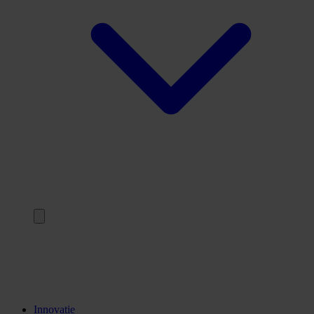
Terug
Opleidingen
Stages
Kennisinstellingen
Innovatie