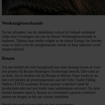
Werktuigbouwkunde
Na het afronden van de middelbare school in Estland verhuisde
Julija naar Groningen om aan de Hanze Werktuigbouwkunde te
studeren. Tijdens haar studie volgde ze de minor Energy for Society
waar ze meer over de energietransitie leerde en haar interesse werd
aangewakkerd.
Resato
Via een bedrijf dat zich bezighoudt met data sharing kwam ze voor
een project bij Resato Hydrogen Technology terecht. Dat vond ze
zo leuk, dat ze besloot om bij Resato te blijven. Daar werkt ze nu
met veel plezier als procesingenieur aan het Tube Trailer Filling
Station (TTFS) waarmee Resato groene waterstof vanaf de
productielocatie met een trailer naar tankstations vervoert. Op deze
manier kunnen autos’s, bussen en vrachtauto’s groene waterstof
tanken en dragen ze bij aan schone mobiliteit.
Bekijk het verhaal van Julija en laat je inspireren.