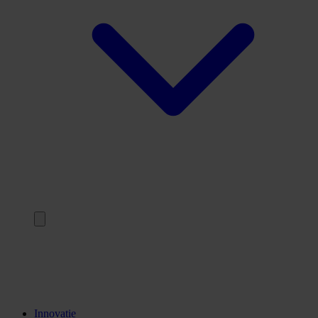
Terug
Opleidingen
Stages
Kennisinstellingen
Innovatie