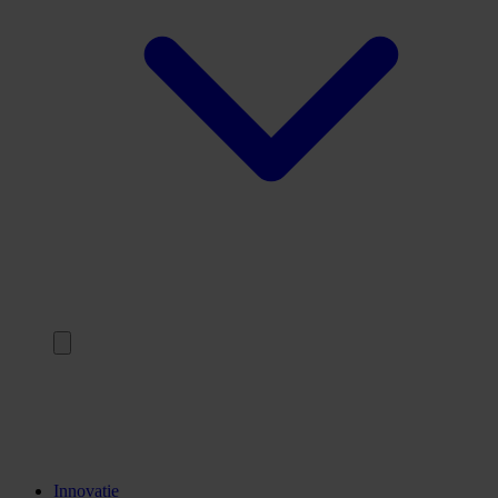
Terug
Opleidingen
Stages
Kennisinstellingen
Innovatie