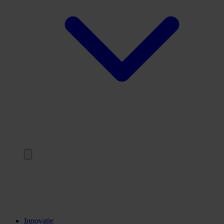
Terug
Opleidingen
Stages
Kennisinstellingen
Innovatie