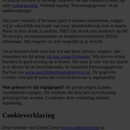
Je kunt je verzoek of bezwaar indienen via ons contactformulier op
onze
contactpagina
. Vermeld daarbij “Persoonsgegevens” in de
onderwerpregel.
Om jouw verzoek of bezwaar goed te kunnen behandelen, vragen
wij je vriendelijk een kopie van jouw identiteitsbewijs mee te sturen.
Maak in deze kopie je pasfoto, MRZ (de strook met nummers op het
ID-bewijs), documentnummer en burgerservicenummer (BSN)
onleesbaar. Wij reageren zo snel mogelijk op je bericht.
Als je klachten hebt over hoe wij met jouw privacy omgaan, dan
vernemen we dat graag
via ons contactformulier
. Wij streven ernaar
klachten in goed overleg op te lossen. Het staat je ook vrij een klacht
in te dienen bij de toezichthouder, de Autoriteit Persoonsgegevens.
Dat kan via
www.autoriteitpersoonsgegevens.nl
. De gegevens
worden verwijderd zodra het verzoek/bezwaar is afgehandeld.
Wat gebeurt er bij wijzigingen?
De privacyregels kunnen
voortdurend wijzigen. Dit betekent dat deze privacyverklaring
gewijzigd kan worden. Controleer deze verklaring daarom
regelmatig.
Cookieverklaring
Deze website van GreenCareer (
www.greencareer.nl
en