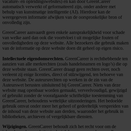
vacature- en opleidingswebsites) en kan door GreenCareer
automatisch verwerkt of geformatteerd zijn, onder andere met
behulp van kunstmatige intelligentie (AI). Hierdoor kan de
weergegeven informatie afwijken van de oorspronkelijke bron of
onvolledig zijn.
GreenCareer aanvaardt geen enkele aansprakelijkheid voor schade
van welke aard dan ook die voortvloei t uit mogelijke fouten of
onvolledigheden op deze website. Alle bezoekers die gebruik maken
van de informatie op deze website doen dit geheel op eigen risico.
Intellectuele eigendomsrechten.
GreenCareer is rechthebbende ten
aanzien van alle merkrechten (zoals handelsnamen en logo’s) die op
deze website staan. GreenCareer draagt geen rechten over, noch
verleent zij enige licenties, direct of stilzwijgend, ten behoeve van
deze website. De auteursrechten op werken in de zin van de
Auteurswet berusten uitsluitend bij GreenCareer. Niets van deze
website mag openbaar worden gemaakt, verveelvoudigd, gewijzigd
of gebruikt zonder de voorafgaande schriftelijke toestemming van
GreenCareer, behoudens wettelijke uitzonderingen. Het bedoelde
gebruik omvat onder meer het geheel of gedeeltelijk verspreiden van
de inhoud van deze website aan derden, waaronder het gebruik in
bibliotheken, archieven of vergelijkbare diensten.
Wijzigingen.
GreenCareer behoudt zich het recht voor om de