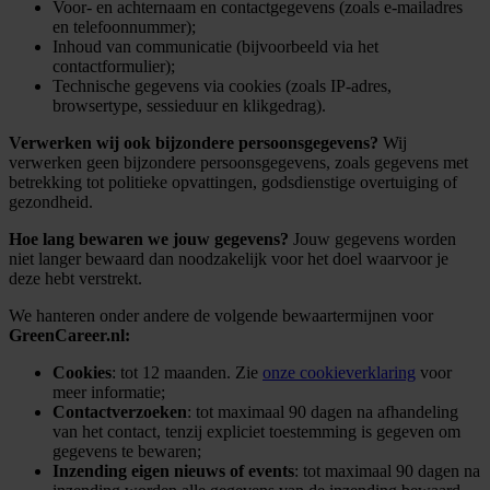
Voor- en achternaam en contactgegevens (zoals e-mailadres
en telefoonnummer);
Inhoud van communicatie (bijvoorbeeld via het
contactformulier);
Technische gegevens via cookies (zoals IP-adres,
browsertype, sessieduur en klikgedrag).
Verwerken wij ook bijzondere persoonsgegevens?
Wij
verwerken geen bijzondere persoonsgegevens, zoals gegevens met
betrekking tot politieke opvattingen, godsdienstige overtuiging of
gezondheid.
Hoe lang bewaren we jouw gegevens?
Jouw gegevens worden
niet langer bewaard dan noodzakelijk voor het doel waarvoor je
deze hebt verstrekt.
We hanteren onder andere de volgende bewaartermijnen voor
GreenCareer.nl:
Cookies
: tot 12 maanden. Zie
onze cookieverklaring
voor
meer informatie;
Contactverzoeken
: tot maximaal 90 dagen na afhandeling
van het contact, tenzij expliciet toestemming is gegeven om
gegevens te bewaren;
Inzending eigen nieuws of events
: tot maximaal 90 dagen na