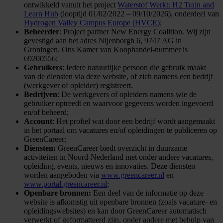
ontwikkeld vanuit het project
Waterstof Werkt: H2 Train and
Learn Hub
(looptijd 01/02/2022 – 09/10/2026), onderdeel van
Hydrogen Valley Campus Europe (HVCE)
;
Beheerder
: Project partner New Energy Coalition. Wij zijn
gevestigd aan het adres Nijenborgh 6, 9747 AG in
Groningen. Ons Kamer van Koophandel-nummer is
69200556;
Gebruikers
: Iedere natuurlijke persoon die gebruik maakt
van de diensten via deze website, of zich namens een bedrijf
(werkgever of opleider) registreert.
Bedrijven
: De werkgevers of opleiders namens wie de
gebruiker optreedt en waarvoor gegevens worden ingevoerd
en/of beheerd;
Account
: Het profiel wat door een bedrijf wordt aangemaakt
in het portaal om vacatures en/of opleidingen te publiceren op
GreenCareer;
Diensten:
GreenCareer biedt overzicht in duurzame
activiteiten in Noord-Nederland met onder andere vacatures,
opleiding, events, nieuws en innovaties. Deze diensten
worden aangeboden via
www.greencareer.nl
en
www.portal.greencareer.nl
;
Openbare bronnen:
Een deel van de informatie op deze
website is afkomstig uit openbare bronnen (zoals vacature- en
opleidingswebsites) en kan door GreenCareer automatisch
verwerkt of geformatteerd zijn, onder andere met behulp van