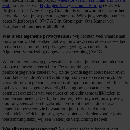
ontwikkeld vanuit het project
Waterstof Werkt: H2 Train and Learn
Hub
, onderdeel van
Hydrogen Valley Campus Europe
(HVCE).
Project partner New Energy Coalition is verantwoordelijk voor het
verwerken van jouw persoonsgegevens. Wij zijn gevestigd aan het
adres Nijenborgh 6, 9747 AG in Groningen. Ons Kamer van
Koophandel-nummer is 69200556.
Wat is ons algemene privacybeleid?
Wij hechten veel waarde aan
jouw privacy. Dat betekent dat wij jouw gegevens alleen verwerken
in overeenstemming met privacywetgeving, waaronder de
Algemene Verordening Gegevensbescherming (AVG).
Wij gebruiken jouw gegevens alleen om met jou te communiceren
of onze diensten te verrichten. De verwerking van
persoonsgegevens baseren wij op de grondslagen zoals beschreven
in artikel 6 van de AVG (Rechtmatigheid van de verwerking). De
verwerking van persoonsgegevens uit openbare bronnen vindt plaats
op basis van ons gerechtvaardigd belang om een actueel en
compleet overzicht van vacatures en opleidingsmogelijkheden te
kunnen aanbieden. Daarbij houden wij rekening met jouw privacy
door gegevens alleen te gebruiken voor dit doel en door deze
beperkt te bewaren (zie bewaartermijnen). Wij verkopen,
verhandelen of delen jouw gegevens niet aan derden zonder jouw
toestemming tenzij wij een wettelijke verplichting hebben.
Wat zijn persoonsgegevens?
Als je onze website bezoekt, dan