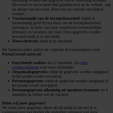
inzending worden alle gegevens van de inzending bewaard.
Het event of nieuwsitem blijf gepubliceerd op de website, ook
na afloop van het event. Deze kan op verzoek verwijderd
worden.
Vacaturemails van de beroepskeuzetool
: indien je
toestemming geeft bij het doen van de beroepskeuzetest,
ontvang je op basis van jouw voorkeuren tweewekelijks
beroepen en vacatures per mail. Deze gegevens worden
bewaard totdat je je uitschrijft;
Nieuwsbrieven
: totdat je je uitschrijft.
We hanteren onder andere de volgende bewaartermijnen voor
P
ortal.GreenCareer.nl:
Functionele cookies:
tot 12 maanden. Zie
onze
cookieverklaring
voor meer informatie;
Organisatiegegevens:
totdat de gegevens worden aangepast
of het profiel wordt verwijderd;
Persoonsgegevens:
totdat de gegevens worden aangepast of
het profiel wordt verwijderd;
Persoonsgegevens afkomstig uit openbare bronnen
: tot 4
maanden na sluiten van de vacature.
Delen wij jouw gegevens?
We delen jouw gegevens alleen als dit nodig is om met je te
communiceren met derden die onderdeel uitmaken van onze