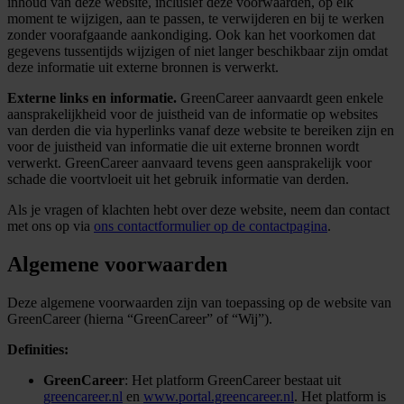
inhoud van deze website, inclusief deze voorwaarden, op elk
moment te wijzigen, aan te passen, te verwijderen en bij te werken
zonder voorafgaande aankondiging. Ook kan het voorkomen dat
gegevens tussentijds wijzigen of niet langer beschikbaar zijn omdat
deze informatie uit externe bronnen is verwerkt.
Externe links en informatie.
GreenCareer aanvaardt geen enkele
aansprakelijkheid voor de juistheid van de informatie op websites
van derden die via hyperlinks vanaf deze website te bereiken zijn en
voor de juistheid van informatie die uit externe bronnen wordt
verwerkt. GreenCareer aanvaard tevens geen aansprakelijk voor
schade die voortvloeit uit het gebruik informatie van derden.
Als je vragen of klachten hebt over deze website, neem dan contact
met ons op via
ons contactformulier op de contactpagina
.
Algemene voorwaarden
Deze algemene voorwaarden zijn van toepassing op de website van
GreenCareer (hierna “GreenCareer” of “Wij”).
Definities:
GreenCareer
: Het platform GreenCareer bestaat uit
greencareer.nl
en
www.portal.greencareer.nl
. Het platform is