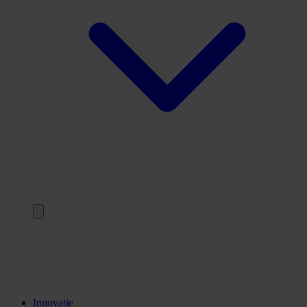
Terug
Opleidingen
Stages
Kennisinstellingen
Innovatie