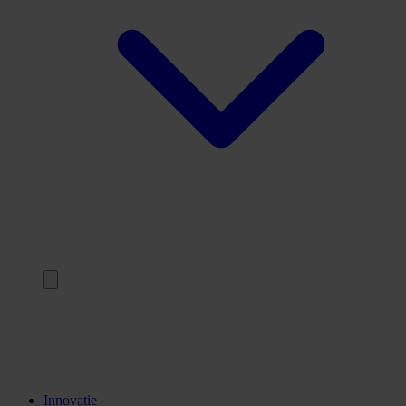
Terug
Opleidingen
Stages
Kennisinstellingen
Innovatie