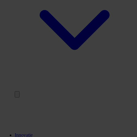
Terug
Opleidingen
Stages
Kennisinstellingen
Innovatie